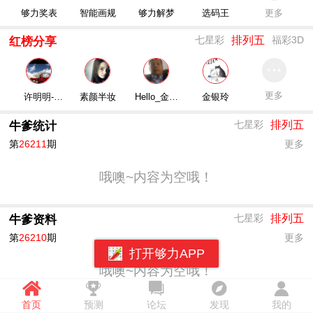
够力奖表
智能画规
够力解梦
选码王
更多
排列五
七星彩
福彩3D
红榜分享
更多
许明明-
素颜半妆
Hello_金钟
金银玲
M_483247039
铉中文网
排列五
七星彩
牛爹统计
第
26211
期
更多
哦噢~内容为空哦！
排列五
七星彩
牛爹资料
第
26210
期
更多
打开够力APP
哦噢~内容为空哦！
首页
预测
论坛
发现
我的
排列五
七星彩
更多