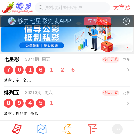
大字版
够力七星彩奖表APP
立即下载
七星彩
3374期
周五
更多
今日开奖
7
0
1
6
1
2
6
梦意：
伞
义儿
排列五
26210期
周六
更多
今日开奖
0
9
4
5
1
梦意：
外兄弟
怪脚